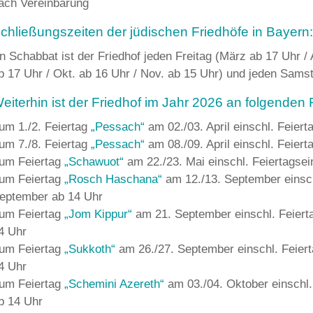
ach Vereinbarung
chließungszeiten der jüdischen Friedhöfe in Bayern:
n Schabbat ist der Friedhof jeden Freitag (März ab 17 Uhr / A
b 17 Uhr / Okt. ab 16 Uhr / Nov. ab 15 Uhr) und jeden Sams
eiterhin ist der Friedhof im Jahr 2026 an folgenden
um 1./2. Feiertag
„Pessach“
am 02./03. April einschl. Feiert
um 7./8. Feiertag
„Pessach“
am 08./09. April einschl. Feiert
um Feiertag
„Schawuot“
am 22./23. Mai einschl. Feiertagse
um Feiertag
„Rosch Haschana“
am 12./13. September einsch
eptember ab 14 Uhr
um Feiertag
„Jom Kippur“
am 21. September einschl. Feier
4 Uhr
um Feiertag
„Sukkoth“
am 26./27. September einschl. Feier
4 Uhr
um Feiertag
„Schemini Azereth“
am 03./04. Oktober einschl.
b 14 Uhr