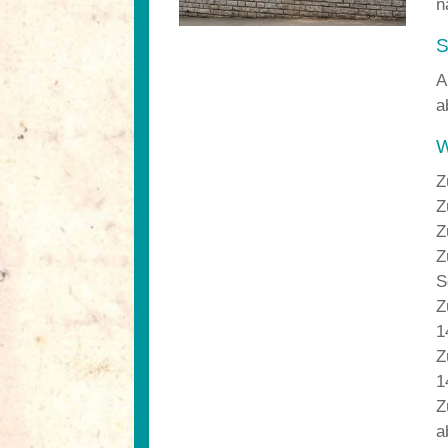
n
S
A
a
W
Z
Z
Z
Z
S
Z
1
Z
1
Z
a