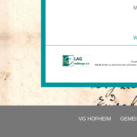
M
W
VG HOFHEIM
GEMEI