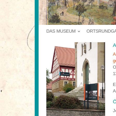
DAS MUSEUM
ORTSRUNDG
A
g
O
1
E
A
Ö
J